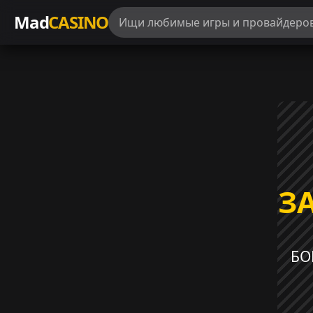
Mad
CASINO
З
БО