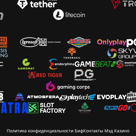
Политика конфиденциальности Биф
Контакты Мэд Казино