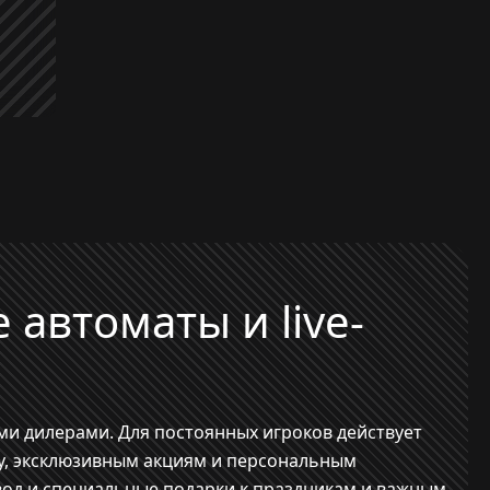
автоматы и live-
ми дилерами. Для постоянных игроков действует
у, эксклюзивным акциям и персональным
од и специальные подарки к праздникам и важным