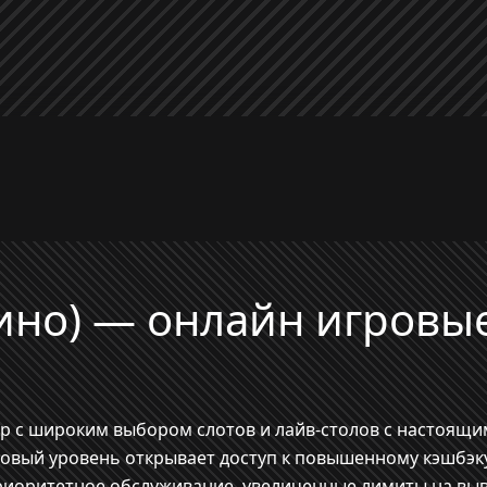
ино) — онлайн игровые 
гр с широким выбором слотов и лайв-столов с настоящи
новый уровень открывает доступ к повышенному кэшбэк
риоритетное обслуживание, увеличенные лимиты на выв