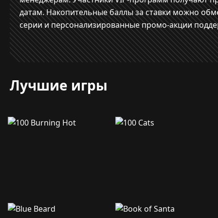
датам. Накопительные баллы за ставки можно обм
серии и персонализированные промо-акции поддер
Лучшие игры